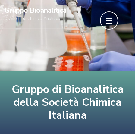
Skip
Gruppo Bioanalitica
to
Divisione di Chimica Analitica
content
(Press
Enter)
Gruppo di Bioanalitica
della Società Chimica
Italiana